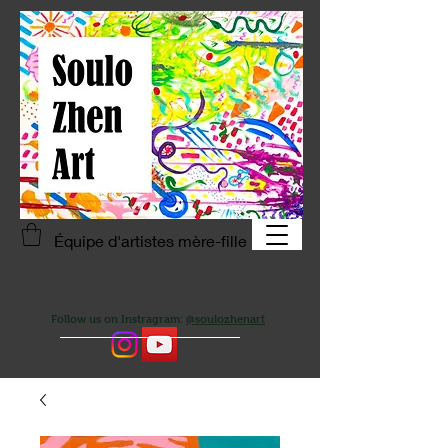
Équipe d'artistes mère-fille
Follow us on Instragram:
@soulozhenart