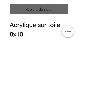
Rupture de stock
Acrylique sur toile
8x10"
Peinture vibrante du
Rainbow Finch, un
petit oiseau coloré
originaire
d'Australie.
Créé par Soulo