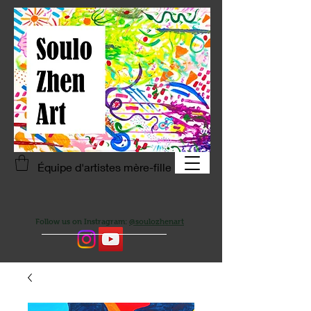
Équipe d'artistes mère-fille
Follow us on Instragram:
@soulozhenart