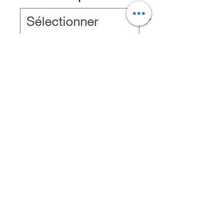
Ajouter au panier
Commander et payer
FAQ
Home
Politique de remboursement
Contact
© 2023 par The Urban Art Store.
Fièrement créé avec
Wix.com