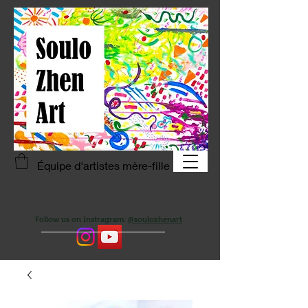
Équipe d'artistes mère-fille
Follow us on Instragram:
@soulozhenart