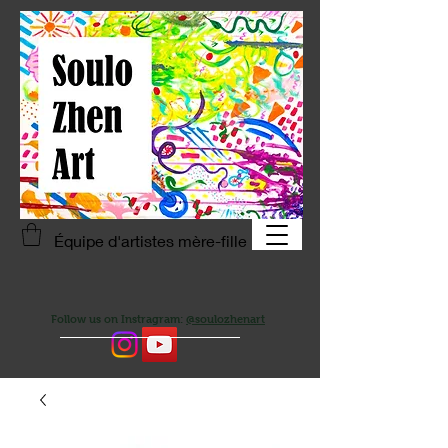
Équipe d'artistes mère-fille
Follow us on Instragram:
@soulozhenart