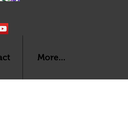
act
More...