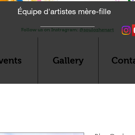
Équipe d'artistes mère-fille
Follow us on Instragram:
@soulozhenart
vents
Gallery
Cont