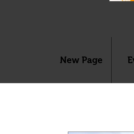
New Page
E